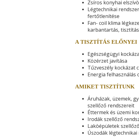
Zsíros konyhai elszívò
Légtechnikai rendszere
fertőtlenítése
Fan- coil klima légkez
karbantartás, tisztítás
A TISZTÍTÁS ELŐNYEI
Egészségügyi kockáza
Közérzet javítása
Tűzveszély kockázat 
Energia felhasználás 
AMIKET TISZTÍTUNK
Áruházak, üzemek, gy
szellőző rendszereit
Éttermek és üzemi kon
Irodák szellőző rends
Lakòépületek szellőző
Úszodák légtechnikai