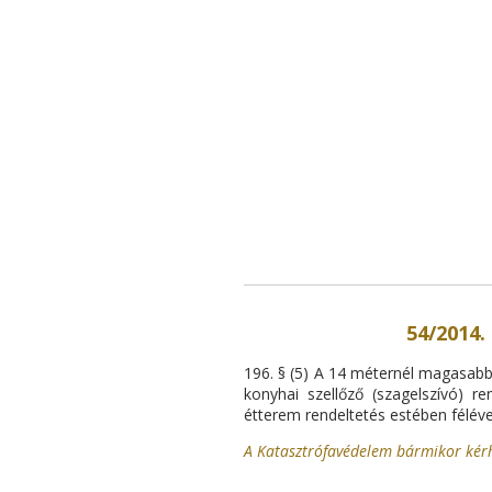
54/2014.
196. § (5) A 14 méternél magasabba
konyhai szellőző (szagelszívó) r
étterem rendeltetés estében féléven
A Katasztrófavédelem bármikor kérhet