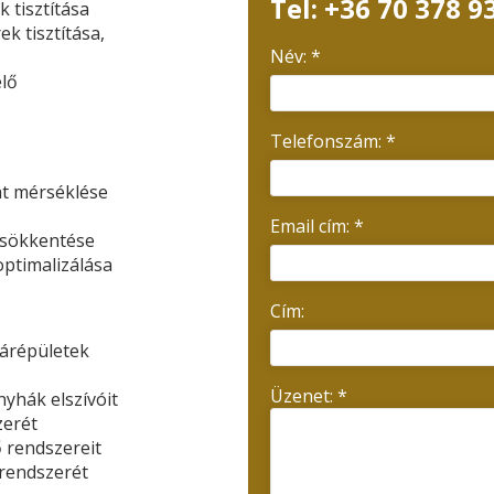
Tel:
+36 70 378 9
k tisztítása
k tisztítása,
Név: *
elő
Telefonszám: *
t mérséklése
Email cím: *
csökkentése
optimalizálása
Cím:
árépületek
Üzenet: *
yhák elszívóit
zerét
 rendszereit
 rendszerét