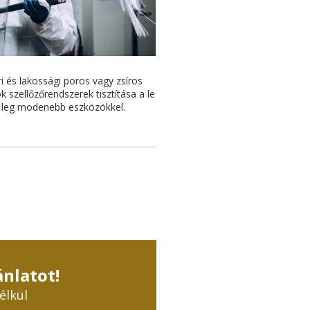
ri és lakossági poros vagy zsíros
òk szellőzőrendszerek tisztítása a le
leg modenebb eszközökkel.
ánlatot!
élkül