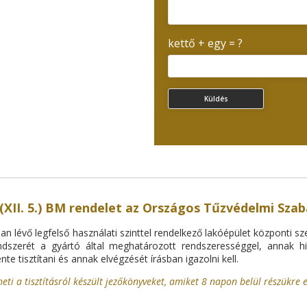
kettő + egy = ?
 (XII. 5.) BM rendelet az Országos Tűzvédelmi Szab
n lévő legfelső használati szinttel rendelkező lakóépület központi sz
endszerét a gyártó által meghatározott rendszerességgel, annak 
te tisztítani és annak elvégzését írásban igazolni kell.
i a tisztításról készült jezőkönyveket, amiket 8 napon belül részükre el