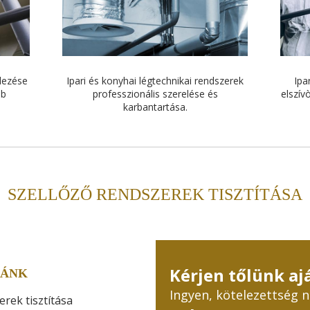
elezése
Ipari és konyhai légtechnikai rendszerek
Ipa
bb
professzionális szerelése és
elszív
karbantartása.
SZELLŐZŐ RENDSZEREK TISZTÍTÁSA
Kérjen tőlünk aj
RÁNK
Ingyen, kötelezettség n
rek tisztítása