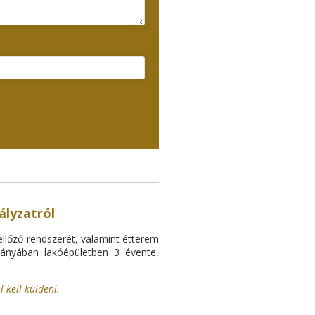
ályzatról
ellőző rendszerét, valamint étterem
hiányában lakóépületben 3 évente,
 kell küldeni.